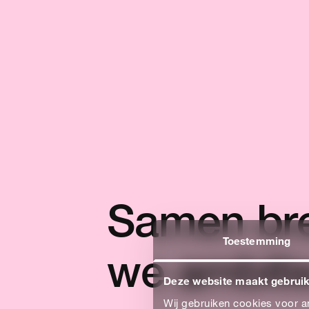
Let's get
touch. 
kunnen 
verder h
Samen br
Toestemming
we ambitie
CONTACT
Deze website maakt gebruik
Wij gebruiken cookies voor an