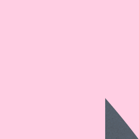
+31 76 204 30 46
hello@bluebirdday.nl
sales@bluebirdday.nl
potify
book