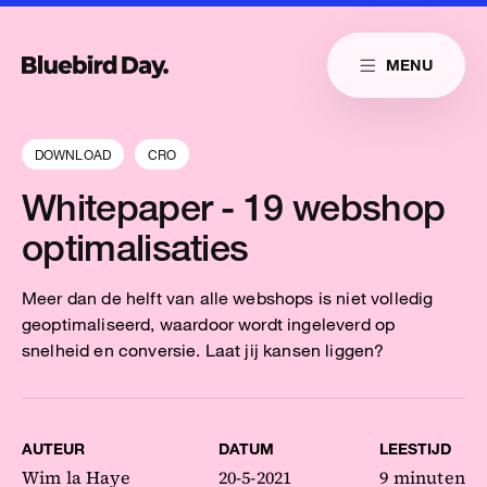
Skip to main content
MENU
Link naar homepag
Home
Link naar homepage
Link naar homepage
Cases
DOWNLOAD
CRO
Diensten
Whitepaper - 19 webshop
Insights
optimalisaties
Cultuur
Meer dan de helft van alle webshops is niet volledig
geoptimaliseerd, waardoor wordt ingeleverd op
Contact
snelheid en conversie. Laat jij kansen liggen?
Reduitlaan 29
+31 76 204 30 46
4814 DC Breda
hello@bluebirdday.nl
AUTEUR
DATUM
LEESTIJD
Route
sales@bluebirdday.nl
Wim la Haye
20-5-2021
9 minuten