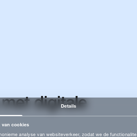
 in
LINKS
Hoe
Digital commerce hub
D
Digital commerce
E
we je
café
C
elpen?
Privacy policy
 met digitale
Disclaimer
C
Partners
P
Details
Vacatures
 van cookies
onieme analyse van websiteverkeer, zodat we de functionaliteit