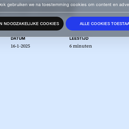
Ook gebruiken we na toestemming cookies om content en advert
ijdens onze podcast, genaamd 'digital
HIGHLIGHTS
ts over diverse e‑commerce trends.
N NOODZAKELIJKE COOKIES
ALLE COOKIES TOESTA
l
DATUM
LEESTIJD
16-1-2025
6 minuten
We are part of
See all our agencies