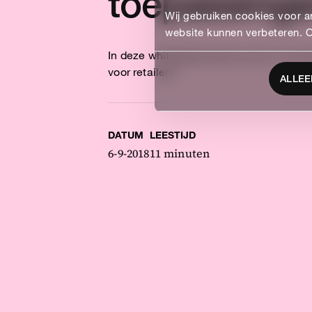
toepassing
Wij gebruiken cookies voor an
website kunnen verbeteren. 
CONTACT
In deze whitepaper geven we je 5 concr
+31 76 204 30 46
voor retailers.
ALLEE
hello@bluebirdday.n
DATUM
LEESTIJD
VOLG ONS
6-9-2018
11 minuten