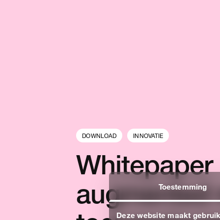
Let's get
touch. 
kunnen 
DOWNLOAD
INNOVATIE
Whitepaper 
verder h
augmented r
Toestemming
CONTACT
Deze website maakt gebruik