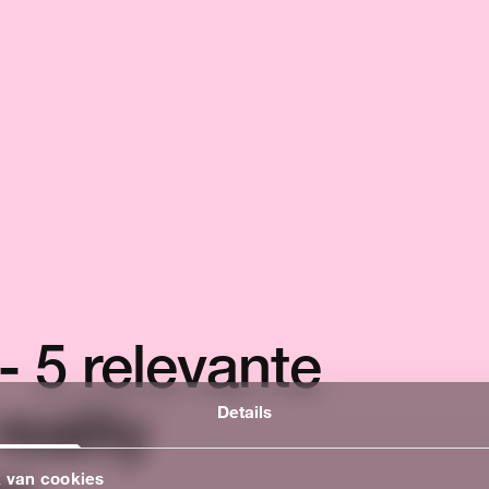
 in
LINKS
Hoe
Digital commerce hub
D
Digital commerce
E
we je
café
C
- 5 relevante
elpen?
Privacy policy
Disclaimer
C
eality
Partners
P
Details
Vacatures
 van cookies