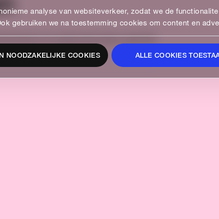
en
onieme analyse van websiteverkeer, zodat we de functionaliteit
Ook gebruiken we na toestemming cookies om content en advert
HIGHLIGHTS
ete kansen van augmented reality, specifiek
N NOODZAKELIJKE COOKIES
ALLE COOKIES TOESTA
l
We are part of
See all our agencies