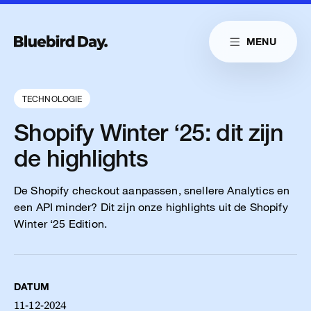
Skip to main content
MENU
Link naar homepag
Home
Link naar homepage
Link naar homepage
Cases
TECHNOLOGIE
Diensten
Shopify Winter ‘25: dit zijn
Insights
de highlights
Cultuur
De Shopify checkout aanpassen, snellere Analytics en
een API minder? Dit zijn onze highlights uit de Shopify
Contact
Winter ‘25 Edition.
Reduitlaan 29
+31 76 204 30 46
4814 DC Breda
hello@bluebirdday.nl
DATUM
Route
sales@bluebirdday.nl
11-12-2024