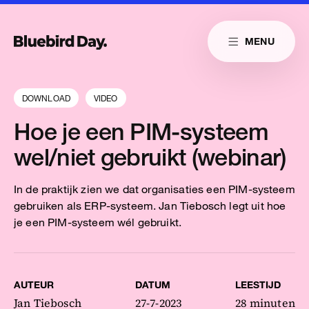
Skip to main content
MENU
Link naar homepag
Home
Link naar homepage
Link naar homepage
Cases
DOWNLOAD
VIDEO
Diensten
Hoe je een PIM-systeem
Insights
wel/niet gebruikt (webinar)
Cultuur
In de praktijk zien we dat organisaties een PIM-systeem
gebruiken als ERP-systeem. Jan Tiebosch legt uit hoe
Contact
je een PIM-systeem wél gebruikt.
Reduitlaan 29
+31 76 204 30 46
4814 DC Breda
hello@bluebirdday.nl
AUTEUR
DATUM
LEESTIJD
Route
sales@bluebirdday.nl
Jan Tiebosch
27-7-2023
28 minuten