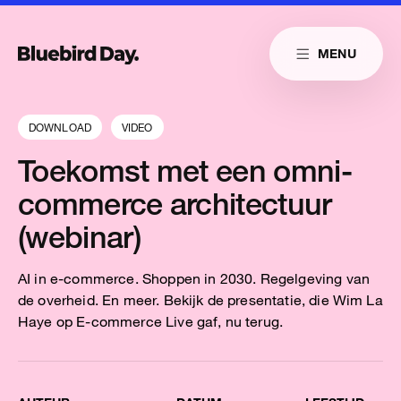
Skip to main content
MENU
Link naar homepag
Home
Link naar homepage
Link naar homepage
Cases
DOWNLOAD
VIDEO
Diensten
Toekomst met een omni-
Insights
commerce architectuur
(webinar)
Cultuur
Contact
AI in e-commerce. Shoppen in 2030. Regelgeving van
de overheid. En meer. Bekijk de presentatie, die Wim La
Haye op E-commerce Live gaf, nu terug.
Reduitlaan 29
+31 76 204 30 46
4814 DC Breda
hello@bluebirdday.nl
Route
sales@bluebirdday.nl