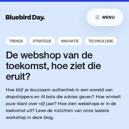
Skip to main content
MENU
Link naar homepag
Home
Link naar homepage
Link naar homepage
Cases
TRENDS
STRATEGIE
INNOVATIE
TECHNOLOGIE
Diensten
De webshop van de
Insights
toekomst, hoe ziet die
eruit?
Cultuur
Contact
Hoe blijf je duurzaam authentiek in een wereld van
dropshippers en AI bots die advies geven? Hoe winkelt
jouw klant over vijf jaar? Hoe zien webshops er in de
toekomst uit? Lees de inzichten van onze laatste
Reduitlaan 29
+31 76 204 30 46
workshop in deze blog.
4814 DC Breda
hello@bluebirdday.nl
Route
sales@bluebirdday.nl