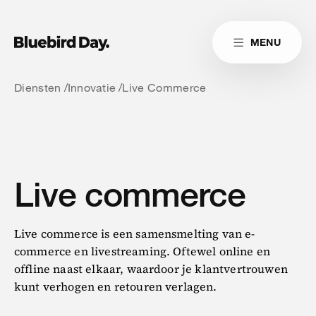
Skip to main content
MENU
Link naar homepag
Home
Link naar homepage
Link naar homepage
Cases
Diensten
Innovatie
Live Commerce
Diensten
Insights
Live commerce
Cultuur
Contact
Live commerce is een samensmelting van e-
commerce en livestreaming. Oftewel online en
offline naast elkaar, waardoor je klantvertrouwen
Reduitlaan 29
+31 76 204 30 46
kunt verhogen en retouren verlagen.
4814 DC Breda
hello@bluebirdday.nl
Route
sales@bluebirdday.nl