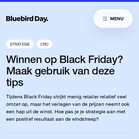
Skip to main content
MENU
Link naar homepag
Home
Link naar homepage
Link naar homepage
Cases
STRATEGIE
CRO
Diensten
Winnen op Black Friday?
Insights
Maak gebruik van deze
tips
Cultuur
Contact
Tijdens Black Friday strijkt menig retailer relatief veel
omzet op, maar het verlagen van de prijzen neemt ook
een hap uit de winst. Hoe pas je je strategie aan met
een positief resultaat aan de eindstreep?
Reduitlaan 29
+31 76 204 30 46
4814 DC Breda
hello@bluebirdday.nl
Route
sales@bluebirdday.nl