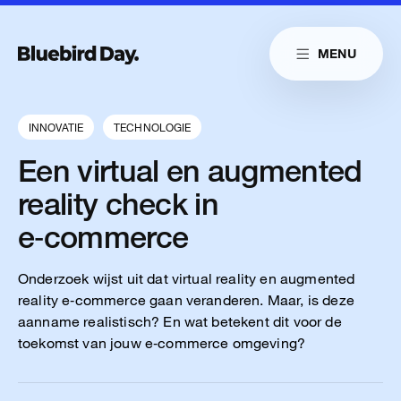
Skip to main content
MENU
Link naar homepag
Home
Link naar homepage
Link naar homepage
Cases
INNOVATIE
TECHNOLOGIE
Diensten
Een virtual en augmented
Insights
reality check in
e‑commerce
Cultuur
Contact
Onderzoek wijst uit dat virtual reality en augmented
reality e‑commerce gaan veranderen. Maar, is deze
aanname realistisch? En wat betekent dit voor de
toekomst van jouw e‑commerce omgeving?
Reduitlaan 29
+31 76 204 30 46
4814 DC Breda
hello@bluebirdday.nl
Route
sales@bluebirdday.nl