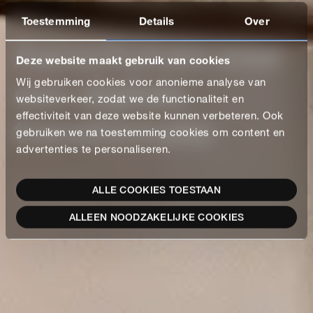
Toestemming
Details
Over
Aanschuiven voor
Deze website maakt gebruik van cookies
een digitale
Wij gebruiken cookies voor anonieme analyse van
websiteverkeer, zodat we de functionaliteit en
effectiviteit van deze website kunnen verbeteren. Ook
transformatie
gebruiken we na toestemming cookies om content en
advertenties te personaliseren.
LEES CASE
ALLE COOKIES TOESTAAN
ALLEEN NOODZAKELIJKE COOKIES