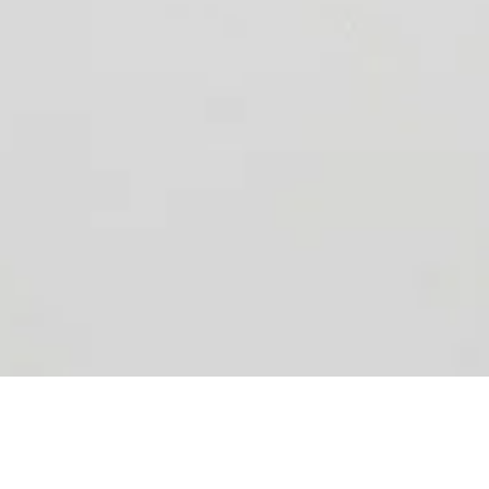
Link naar linkedin
Link naar spotify
Link naar instagram
Link naar youtube
Link naar facebook
Inkrimpen op handwerk,