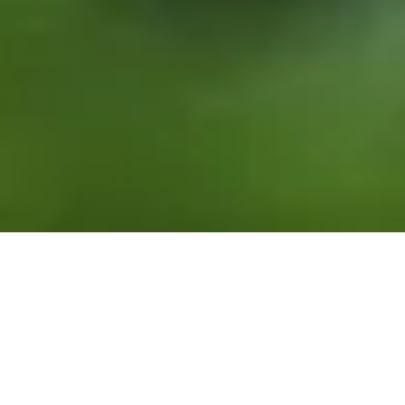
Link naar linkedin
Link naar spotify
Link naar instagram
Link naar youtube
Link naar facebook
Waar kwaliteit van het
land direct in jouw
winkelmand belandt