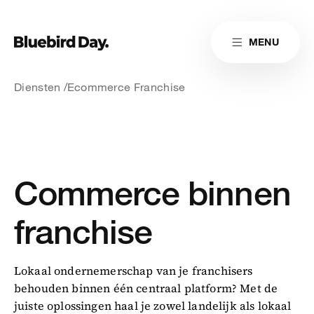
Skip to main content
MENU
Link naar homepag
Home
Link naar homepage
Link naar homepage
Cases
Diensten
Ecommerce Franchise
Diensten
Insights
Commerce binnen
Cultuur
Contact
franchise
Lokaal ondernemerschap van je franchisers
Reduitlaan 29
+31 76 204 30 46
4814 DC Breda
behouden binnen één centraal platform? Met de
hello@bluebirdday.nl
Route
sales@bluebirdday.nl
juiste oplossingen haal je zowel landelijk als lokaal