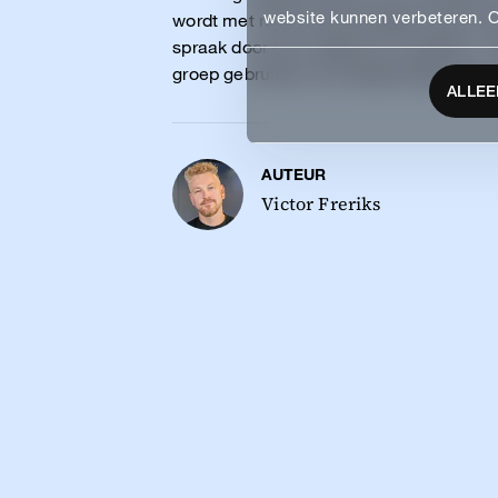
website kunnen verbeteren. 
wordt met nieuwe technologie zoals voi
CONTACT
spraak door een website te navigeren. 
groep gebruikers met beperkingen die z
+31 76 204 30 46
ALLEE
hello@bluebirdday.n
AUTEUR
VOLG ONS
Victor Freriks