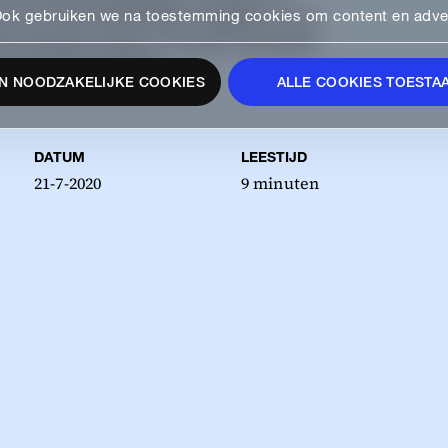
Ook gebruiken we na toestemming cookies om content en advert
ce, het voor slechtzienden mogelijk om met
HIGHLIGHTS
Veel websites missen nu nog een belangrijke
e niet kunnen bereiken.
N NOODZAKELIJKE COOKIES
ALLE COOKIES TOESTA
l
DATUM
LEESTIJD
21-7-2020
9 minuten
We are part of
See all our agencies